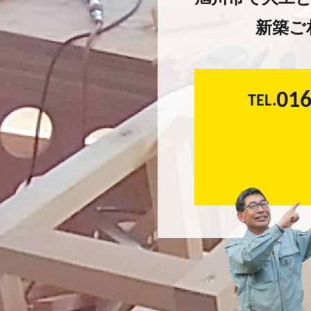
新築ご
016
TEL.