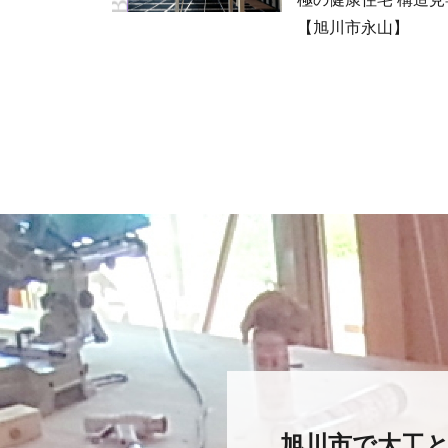
【旭川市永山】
旭川市で大工