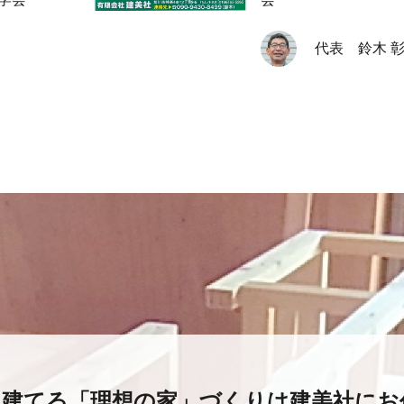
代表 鈴木 
と建てる
「理想の家」づくりは建美社にお