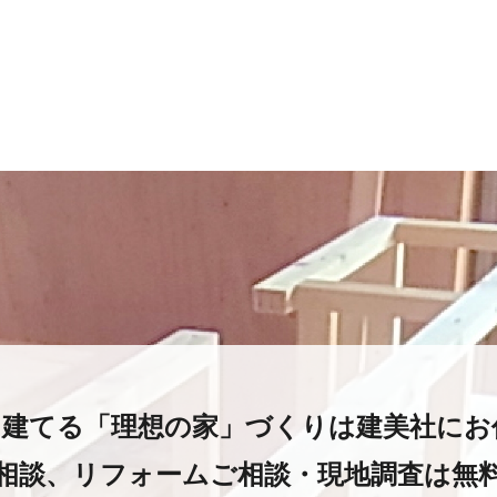
と建てる
「理想の家」づくりは建美社にお
相談、
リフォームご相談・現地調査は
無